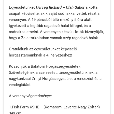
Egyesületünket
Herceg Richárd – Oláh Gábor
alkotta
csapat képviselte, akik saját csónakkal vettek részt a
versenyen. A 19 párosból álló mezőny 5 óra alatt
igyekezett a legtöbb ragadozó halat kifogni, és a
csónakba emelni. A versenyen készült fotók bizonyítják,
hogy a Zala-torkolatban vannak szép ragadozó halak.
Gratulálunk az egyesületünket képviselő
horgásztársainknak a 4. helyezéshez!
Köszönjük a Balatoni Horgászegyesületek
Szövetségének a szervezést, társegyesületünknek, a
nagykanizsai Zrínyi Horgászegyesület a rendezést és a
vendéglátást!
A verseny végeredménye:
1.Fish-Farm KSHE I. (Komáromi Levente-Nagy Zoltán)
349 cm