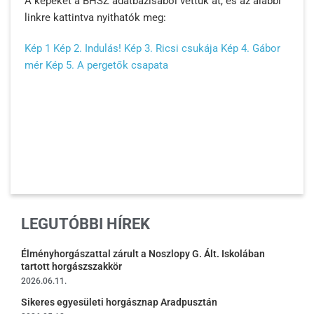
A képeket a BHSZ adatbázisából vettük át, és az alábbi
linkre kattintva nyithatók meg:
Kép 1
Kép 2. Indulás!
Kép 3. Ricsi csukája
Kép 4. Gábor
mér
Kép 5. A pergetők csapata
LEGUTÓBBI HÍREK
Élményhorgászattal zárult a Noszlopy G. Ált. Iskolában
tartott horgászszakkör
2026.06.11.
Sikeres egyesületi horgásznap Aradpusztán