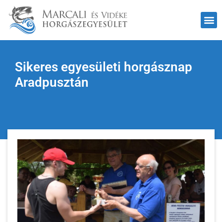
Sikeres egyesületi horgásznap
Aradpusztán