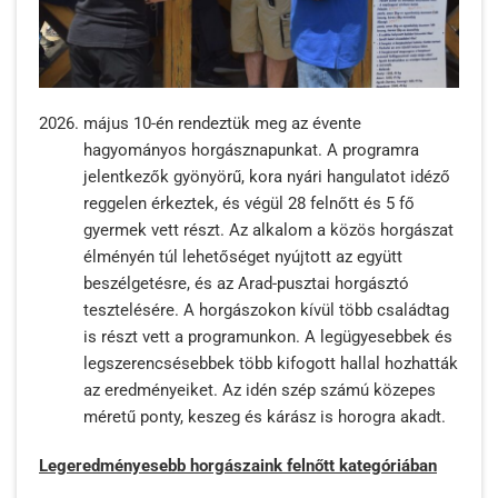
május 10-én rendeztük meg az évente
hagyományos horgásznapunkat. A programra
jelentkezők gyönyörű, kora nyári hangulatot idéző
reggelen érkeztek, és végül 28 felnőtt és 5 fő
gyermek vett részt. Az alkalom a közös horgászat
élményén túl lehetőséget nyújtott az együtt
beszélgetésre, és az Arad-pusztai horgásztó
tesztelésére. A horgászokon kívül több családtag
is részt vett a programunkon. A legügyesebbek és
legszerencsésebbek több kifogott hallal hozhatták
az eredményeiket. Az idén szép számú közepes
méretű ponty, keszeg és kárász is horogra akadt.
Legeredményesebb horgászaink felnőtt kategóriában