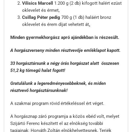
Vilisics Marcell
1.200 g (2 db) kifogott halért ezüst
oklevelet és érmet,
Csillag Péter pedig
700 g (1 db) haláért bronz
oklevelet és érem díjat vehetett át
.
Minden gyermekhorgász apró ajándékban is részesült.
A horgászverseny minden résztvevője emléklapot kapott.
33 horgásztársunk a négy órás horgászat alatt összesen
51,2 kg tömegű halat fogott!
Gratulálunk a legeredményesebbeknek, és miden
résztvevő horgásztársunknak!
A szakmai program rövid értékeléssel ért véget.
A horgásznap záró programja a közös ebéd volt, melyet
Szijártó Ferenc készített el az elnökség további
tagjainak: Horváth Zoltán elnökhelyettesnek, Terjék