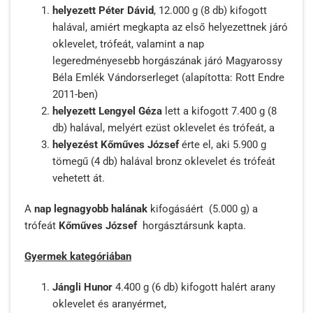
helyezett Péter Dávid
, 12.000 g (8 db) kifogott
halával, amiért megkapta az első helyezettnek járó
oklevelet, trófeát, valamint a nap
legeredményesebb horgászának járó Magyarossy
Béla Emlék Vándorserleget (alapította: Rott Endre
2011-ben)
helyezett Lengyel Géza
lett a kifogott 7.400 g (8
db) halával, melyért ezüst oklevelet és trófeát, a
helyezést Kőműves József
érte el, aki 5.900 g
tömegű (4 db) halával bronz oklevelet és trófeát
vehetett át.
A
nap legnagyobb halának
kifogásáért (5.000 g) a
trófeát
Kőműves József
horgásztársunk kapta.
Gyermek kategóriában
Jángli Hunor
4.400 g (6 db) kifogott halért arany
oklevelet és aranyérmet,