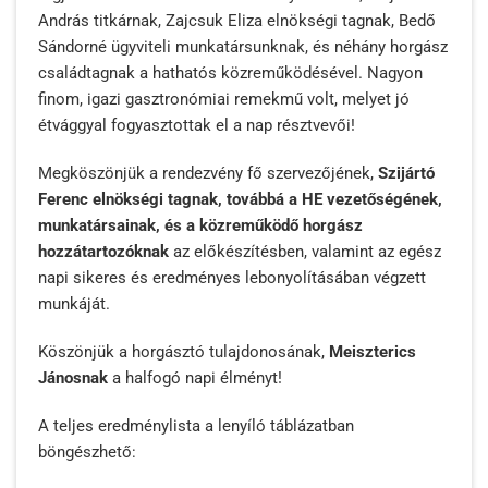
András titkárnak, Zajcsuk Eliza elnökségi tagnak, Bedő
Sándorné ügyviteli munkatársunknak, és néhány horgász
családtagnak a hathatós közreműködésével. Nagyon
finom, igazi gasztronómiai remekmű volt, melyet jó
étvággyal fogyasztottak el a nap résztvevői!
Megköszönjük a rendezvény fő szervezőjének,
Szijártó
Ferenc elnökségi tagnak, továbbá a HE vezetőségének,
munkatársainak, és a közreműködő horgász
hozzátartozóknak
az előkészítésben, valamint az egész
napi sikeres és eredményes lebonyolításában végzett
munkáját.
Köszönjük a horgásztó tulajdonosának,
Meiszterics
Jánosnak
a halfogó napi élményt!
A teljes eredménylista a lenyíló táblázatban
böngészhető: