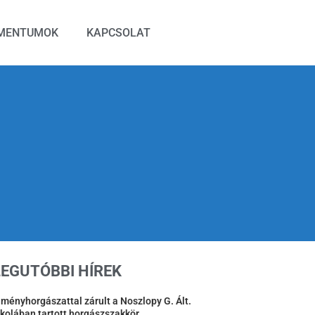
MENTUMOK
KAPCSOLAT
LEGUTÓBBI HÍREK
lményhorgászattal zárult a Noszlopy G. Ált.
skolában tartott horgászszakkör