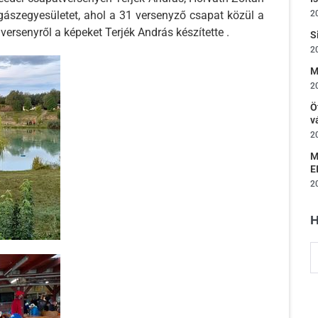
ászegyesületet, ahol a 31 versenyző csapat közül a
2
versenyről a képeket Terjék András készítette .
S
2
M
2
Ö
v
2
M
E
2
H