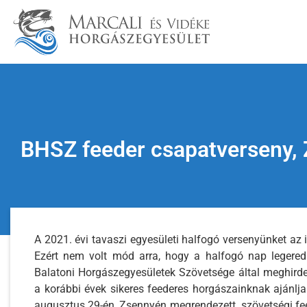
BHSZ feeder csapatverseny,
A 2021. évi tavaszi egyesületi halfogó versenyünket az
Ezért nem volt mód arra, hogy a halfogó nap legere
Balatoni Horgászegyesületek Szövetsége által meghirde
a korábbi évek sikeres feederes horgászainknak ajánlj
augusztus 29-én, Zsennyén megrendezett szövetségi fee