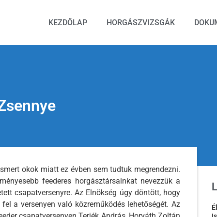
KEZDŐLAP
HORGÁSZVIZSGÁK
DOKU
 Zsennye
 ismert okok miatt ez évben sem tudtuk megrendezni.
dményesebb feederes horgásztársainkat nevezzük a
tett csapatversenyre. Az Elnökség úgy döntött, hogy
a fel a versenyen való közreműködés lehetőségét. Az
É
eder csapatversenyen Terjék András, Horváth Zoltán
I