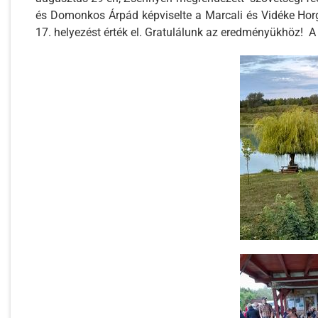
és Domonkos Árpád képviselte a Marcali és Vidéke Horg
17. helyezést érték el. Gratulálunk az eredményükhöz! A 