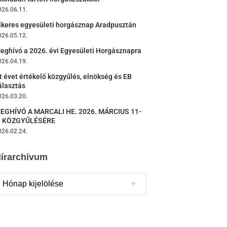
026.06.11.
ikeres egyesületi horgásznap Aradpusztán
026.05.12.
eghívó a 2026. évi Egyesületi Horgásznapra
026.04.19.
t évet értékelő közgyűlés, elnökség és EB
álasztás
026.03.20.
EGHÍVÓ A MARCALI HE. 2026. MÁRCIUS 11-
I KÖZGYŰLÉSÉRE
026.02.24.
írarchívum