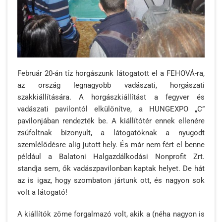
Február 20-án tíz horgászunk látogatott el a FEHOVÁ-ra,
az ország legnagyobb vadászati, horgászati
szakkiállítására. A horgászkiállítást a fegyver és
vadászati pavilontól elkülönítve, a HUNGEXPO „C”
pavilonjában rendezték be. A kiállítótér ennek ellenére
zsúfoltnak bizonyult, a látogatóknak a nyugodt
szemlélődésre alig jutott hely. És már nem fért el benne
például a Balatoni Halgazdálkodási Nonprofit Zrt.
standja sem, ők vadászpavilonban kaptak helyet. De hát
az is igaz, hogy szombaton jártunk ott, és nagyon sok
volt a látogató!
A kiállítók zöme forgalmazó volt, akik a (néha nagyon is