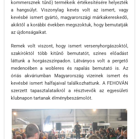
kommersznek tűnő) termékeik értékesítésére helyezték
a hangsúlyt. Viszonylag kevés volt az ismert, vagy
kevésbé ismert gyártó, magyarországi márkakereskedő,
akiktől a korábbi években megszoktuk, hogy bemutatják
az újdonságaikat.
Remek volt viszont, hogy ismert versenyhorgászoktól,
szakíróktól több kitűnő bemutatót, színes előadást
láttunk a horgászszínpadon. Látványos volt a pergető
medencében a wobleres és rapalás bemutató is. Az
óriás akváriumban Magyarország vizeinek ismert és
kevésbé ismert halfajaival találkozhattunk. A FEHOVÁN
szerzett tapasztalataikról a résztvevők az egyesületi
klubnapon tartanak élménybeszámolót.