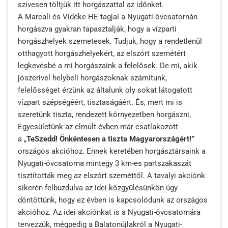
szívesen töltjük itt horgászattal az időnket.
A Marcali és Vidéke HE tagjai a Nyugati-övcsatornán
horgászva gyakran tapasztalják, hogy a vízparti
horgászhelyek szemetesek. Tudjuk, hogy a rendetlenül
otthagyott horgászhelyekért, az elszórt szemétért
legkevésbé a mi horgászaink a felelősek. De mi, akik
jószerivel helybeli horgászoknak számítunk,
felelősséget érzünk az általunk oly sokat látogatott
vízpart szépségéért, tisztaságáért. És, mert mi is
szeretünk tiszta, rendezett környezetben horgászni,
Egyesületünk az elmúlt évben már csatlakozott
a „
TeSzedd! Önkéntesen a tiszta Magyarországért!”
országos akcióhoz. Ennek keretében horgásztársaink a
Nyugati-övcsatorna mintegy 3 km-es partszakaszát
tisztították meg az elszórt szeméttől. A tavalyi akciónk
sikerén felbuzdulva az idei közgyűlésünkön úgy
döntöttünk, hogy ez évben is kapcsolódunk az országos
akcióhoz. Az idei akciónkat is a Nyugati-övcsatornára
tervezzük, mégpedig a Balatonújlakról a Nyugati-