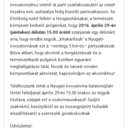
övcsatornához vetető út parti csatlakozásától az onnét
északra eső, autópálya hídig húzódó partszakaszon. Az
Elnökség ezért felkéri a Horgásztársakat, a természeti
környezet kedvelő polgárokat, hogy
2016. április 29-én
(pénteken) délután 15.00 órától
szánjanak egy délutánt
arra, hogy rendbe tegyük, „kitakarítsuk” a Nyugati-
övcsatornának ezt a –mintegy 3 km-es– partszakaszát.
Bízva abban, hogy akciónk a horgásztársak és a
természetbarát polgárok körében egyaránt
meghallgatásra talál, hívunk és várunk minden
környezetbarát aktivistát, kapcsolódjon az akciónkhoz!
Találkozzunk tehát a Nyugati-övcsatorna balatonújlaki
törött fahídjánál április 29-én 15.00 órakor, és tegyük
tisztává, széppé ezt a csatornaszakaszt! Gyűjtő
zsákokról, kesztyűkről és az összegyűjtött hulladék
elszállításáról a szervezők gondoskodnak.
Üdvözlettel: