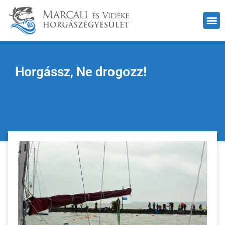
Horgássz, Ne drogozz!