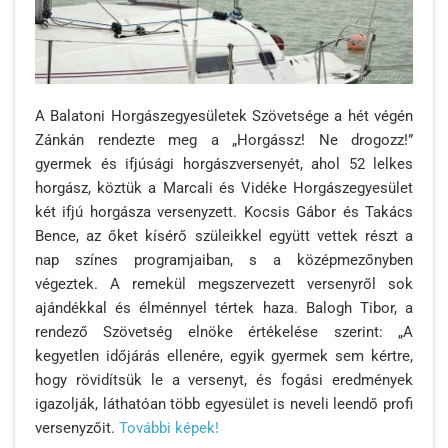
A Balatoni Horgászegyesületek Szövetsége a hét végén
Zánkán rendezte meg a „Horgássz! Ne drogozz!”
gyermek és ifjúsági horgászversenyét, ahol 52 lelkes
horgász, köztük a Marcali és Vidéke Horgászegyesület
két ifjú horgásza versenyzett. Kocsis Gábor és Takács
Bence, az őket kísérő szüleikkel együtt vettek részt a
nap színes programjaiban, s a középmezőnyben
végeztek. A remekül megszervezett versenyről sok
ajándékkal és élménnyel tértek haza. Balogh Tibor, a
rendező Szövetség elnöke értékelése szerint: „A
kegyetlen időjárás ellenére, egyik gyermek sem kértre,
hogy rövidítsük le a versenyt, és fogási eredmények
igazolják, láthatóan több egyesület is neveli leendő profi
versenyzőit.
További képek!