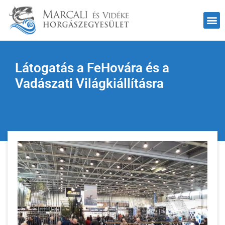
Látogatás a FeHovára és a
Vadászati Világkiállításra