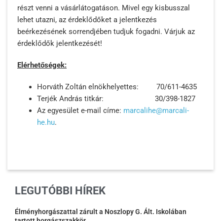
részt venni a vásárlátogatáson. Mivel egy kisbusszal
lehet utazni, az érdeklődőket a jelentkezés
beérkezésének sorrendjében tudjuk fogadni. Várjuk az
érdeklődők jelentkezését!
Elérhetőségek:
Horváth Zoltán elnökhelyettes: 70/611-4635
Terjék András titkár: 30/398-1827
Az egyesület e-mail címe:
marcalihe@marcali-
he.hu
.
LEGUTÓBBI HÍREK
Élményhorgászattal zárult a Noszlopy G. Ált. Iskolában
tartott horgászszakkör