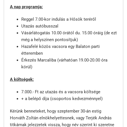
A nap programja:
Reggel 7.00-kor indulás a Hősök teréről
Utazás autóbusszal
Vásárlátogatás 10.00 órától du. 15.00 óráig (de ezt
még a helyszínen pontosítjuk)
Hazafelé közös vacsora egy Balaton parti
étteremben
Érkezés Marcaliba (várhatóan 19.00-20.00 óra
körül)
A költségek:
7.000.- Ft az utazás és a vacsora költsége
+ a belépő díja (csoportos kedvezménnyel)
Kérünk benneteket, hogy szeptember 30-án estig
Horváth Zoltán elnökhelyettesnek, vagy Terjék András
titkárnak jelezzetek vissza, hogy név szerint ki szeretne