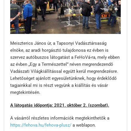
Meiszterics János úr, a Tapsonyi Vadásztársaság
elnöke, az aradi horgásztó tulajdonosa ez évben is
szervez autóbuszos látogatást a FeHoVá-ra, mely ebben
az évben „Egy a Természettel” néven megrendezendő
Vadászati Világkiállítással együtt kerül megrendezésre.
Lehetőséget ajánlott egyesületünknek, hogy érdeklődő
tagjainkkal mi is részt vegyünk a kiállítás és vásár
megtekintésén.
A látogatás időpontja: 2021. október 2. (szombat).
A vásárról részletes információk megtekinthetők a
https://fehova.hu/fehova-plusz/
a weblapon.