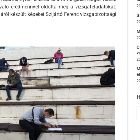
iváló eredménnyel oldotta meg a vizsgafeladatokat.
2
áról készült képeket Szijártó Ferenc vizsgabizottsági
S
2
M
2
Ö
v
2
M
E
2
H