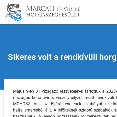
Sikeres volt a rendkívüli ho
Május 9-én 31 vizsgázó részvételével tartottuk a 2020-
országos koronavírus veszélyhelyzet miatt rendkívüli 
MOHOSZ VIII. sz Eljárásrendjének szabályai szerint
halfelismerésből állt. A jelölteknek szigorú szabályok sz
használniuk. A leendő horgászaink jól felkészültek, és