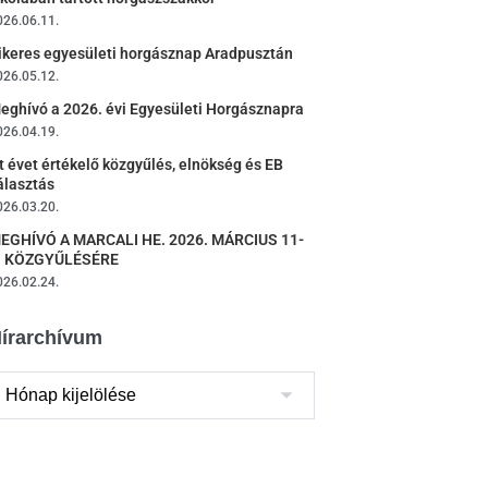
026.06.11.
ikeres egyesületi horgásznap Aradpusztán
026.05.12.
eghívó a 2026. évi Egyesületi Horgásznapra
026.04.19.
t évet értékelő közgyűlés, elnökség és EB
álasztás
026.03.20.
EGHÍVÓ A MARCALI HE. 2026. MÁRCIUS 11-
I KÖZGYŰLÉSÉRE
026.02.24.
írarchívum