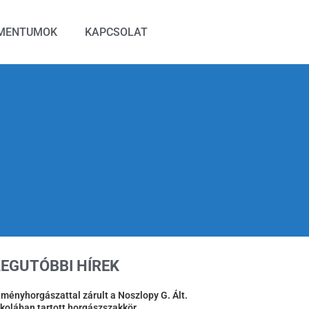
MENTUMOK
KAPCSOLAT
LEGUTÓBBI HÍREK
lményhorgászattal zárult a Noszlopy G. Ált.
skolában tartott horgászszakkör