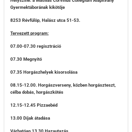
Helyszíne: a
Mathias Corvinus Collegium Alapítvány
Gyermektáborának kikötője
8253 Révfülöp, Halász utca 51-53.
Tervezett program:
07.00-07.30 regisztráció
07.30 Megnyitó
07.35 Horgászhelyek kisorsolása
08.15-12.00. Horgászverseny, közben horgászteszt,
célba dobás, horgászkötés
12.15-12.45 Pizzaebéd
13.00 Díjak átadása
Várhatóan 13.30 Hazautazás