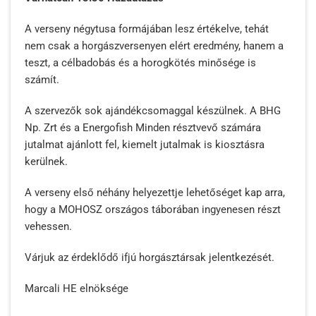
A verseny négytusa formájában lesz értékelve, tehát
nem csak a horgászversenyen elért eredmény, hanem a
teszt, a célbadobás és a horogkötés minősége is
számít.
A szervezők sok ajándékcsomaggal készülnek. A BHG
Np. Zrt és a Energofish Minden résztvevő számára
jutalmat ajánlott fel, kiemelt jutalmak is kiosztásra
kerülnek.
A verseny első néhány helyezettje lehetőséget kap arra,
hogy a MOHOSZ országos táborában ingyenesen részt
vehessen.
Várjuk az érdeklődő ifjú horgásztársak jelentkezését.
Marcali HE elnöksége