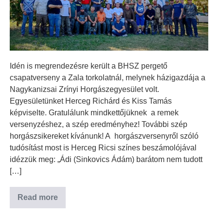
Idén is megrendezésre került a BHSZ pergető
csapatverseny a Zala torkolatnál, melynek házigazdája a
Nagykanizsai Zrínyi Horgászegyesület volt.
Egyesületünket Herceg Richárd és Kiss Tamás
képviselte. Gratulálunk mindkettőjüknek a remek
versenyzéshez, a szép eredményhez! További szép
horgászsikereket kívánunk! A horgászversenyről szóló
tudósítást most is Herceg Ricsi színes beszámolójával
idézzük meg: „Ádi (Sinkovics Ádám) barátom nem tudott
[…]
Read more