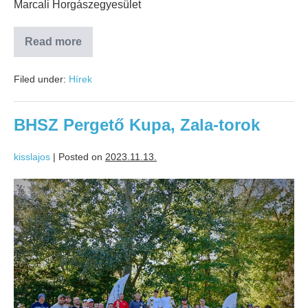
Marcali Horgászegyesület
Read more
Filed under:
Hírek
BHSZ Pergető Kupa, Zala-torok
kisslajos
|
Posted on
2023.11.13.