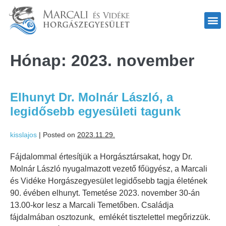
Hónap:
2023. november
Elhunyt Dr. Molnár László, a
legidősebb egyesületi tagunk
kisslajos
|
Posted on
2023.11.29.
Fájdalommal értesítjük a Horgásztársakat, hogy Dr.
Molnár László nyugalmazott vezető főügyész, a Marcali
és Vidéke Horgászegyesület legidősebb tagja életének
90. évében elhunyt. Temetése 2023. november 30-án
13.00-kor lesz a Marcali Temetőben. Családja
fájdalmában osztozunk, emlékét tisztelettel megőrizzük.