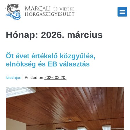
Hónap:
2026. március
Öt évet értékelő közgyűlés,
elnökség és EB választás
kisslajos
|
Posted on
2026.03.20.