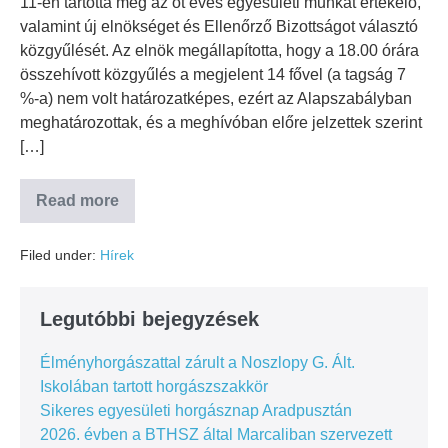
11-én tartotta meg az öt éves egyesületi munkát értékelő,
valamint új elnökséget és Ellenőrző Bizottságot választó
közgyűlését. Az elnök megállapította, hogy a 18.00 órára
összehívott közgyűlés a megjelent 14 fővel (a tagság 7
%-a) nem volt határozatképes, ezért az Alapszabályban
meghatározottak, és a meghívóban előre jelzettek szerint
[…]
Read more
Filed under:
Hírek
Legutóbbi bejegyzések
Élményhorgászattal zárult a Noszlopy G. Ált.
Iskolában tartott horgászszakkör
Sikeres egyesületi horgásznap Aradpusztán
2026. évben a BTHSZ által Marcaliban szervezett