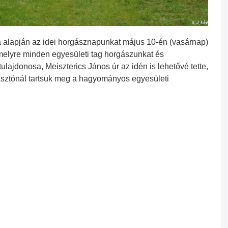
alapján az idei horgásznapunkat május 10-én (vasárnap)
 amelyre minden egyesületi tag horgászunkat és
tulajdonosa, Meiszterics János úr az idén is lehetővé tette,
sztónál tartsuk meg a hagyományos egyesületi