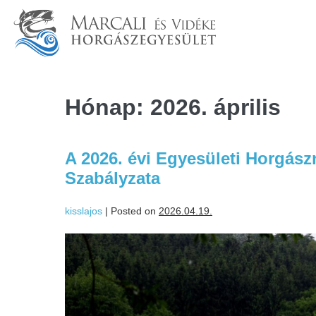
Hónap:
2026. április
A 2026. évi Egyesületi Horgás
Szabályzata
kisslajos
|
Posted on
2026.04.19.