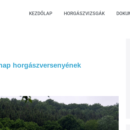
KEZDŐLAP
HORGÁSZVIZSGÁK
DOKU
znap horgászversenyének