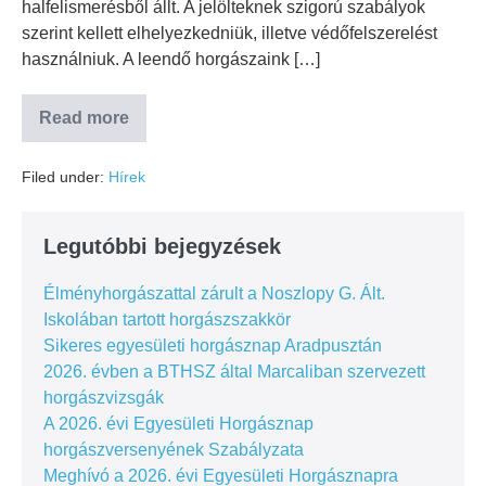
halfelismerésből állt. A jelölteknek szigorú szabályok
szerint kellett elhelyezkedniük, illetve védőfelszerelést
használniuk. A leendő horgászaink […]
Read more
Filed under:
Hírek
Legutóbbi bejegyzések
Élményhorgászattal zárult a Noszlopy G. Ált.
Iskolában tartott horgászszakkör
Sikeres egyesületi horgásznap Aradpusztán
2026. évben a BTHSZ által Marcaliban szervezett
horgászvizsgák
A 2026. évi Egyesületi Horgásznap
horgászversenyének Szabályzata
Meghívó a 2026. évi Egyesületi Horgásznapra